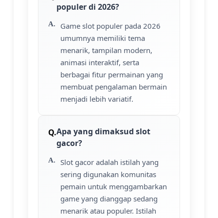
populer di 2026?
Game slot populer pada 2026
umumnya memiliki tema
menarik, tampilan modern,
animasi interaktif, serta
berbagai fitur permainan yang
membuat pengalaman bermain
menjadi lebih variatif.
Apa yang dimaksud slot
gacor?
Slot gacor adalah istilah yang
sering digunakan komunitas
pemain untuk menggambarkan
game yang dianggap sedang
menarik atau populer. Istilah