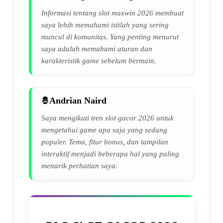
Informasi tentang slot maxwin 2026 membuat
saya lebih memahami istilah yang sering
muncul di komunitas. Yang penting menurut
saya adalah memahami aturan dan
karakteristik game sebelum bermain.
Andrian Naird
Saya mengikuti tren slot gacor 2026 untuk
mengetahui game apa saja yang sedang
populer. Tema, fitur bonus, dan tampilan
interaktif menjadi beberapa hal yang paling
menarik perhatian saya.