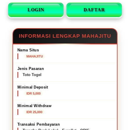
LOGIN
DAFTAR
INFORMASI LENGKAP MAHAJITU
Nama Situs
MAHAJITU
Jenis Pasaran
Toto Togel
Minimal Deposit
IDR 5,000
Minimal Withdraw
IDR 25,000
Transaksi Pembayaran