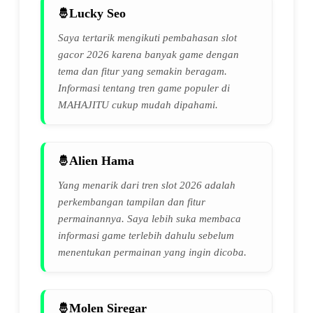
Lucky Seo
Saya tertarik mengikuti pembahasan slot
gacor 2026 karena banyak game dengan
tema dan fitur yang semakin beragam.
Informasi tentang tren game populer di
MAHAJITU cukup mudah dipahami.
Alien Hama
Yang menarik dari tren slot 2026 adalah
perkembangan tampilan dan fitur
permainannya. Saya lebih suka membaca
informasi game terlebih dahulu sebelum
menentukan permainan yang ingin dicoba.
Molen Siregar