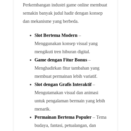
Perkembangan industri game online membuat
semakin banyak judul hadir dengan konsep
dan mekanisme yang berbeda.
Slot Bertema Modern
–
Menggunakan konsep visual yang
mengikuti tren hiburan digital.
Game dengan Fitur Bonus
–
Menghadirkan fitur tambahan yang
membuat permainan lebih variatif.
Slot dengan Grafis Interaktif
–
Mengutamakan visual dan animasi
untuk pengalaman bermain yang lebih
menarik.
Permainan Bertema Populer
– Tema
budaya, fantasi, petualangan, dan