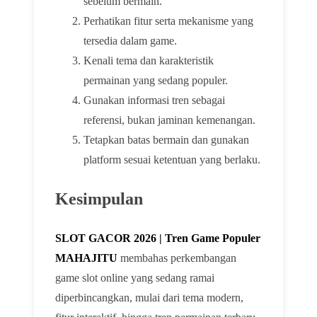
sebelum bermain.
Perhatikan fitur serta mekanisme yang
tersedia dalam game.
Kenali tema dan karakteristik
permainan yang sedang populer.
Gunakan informasi tren sebagai
referensi, bukan jaminan kemenangan.
Tetapkan batas bermain dan gunakan
platform sesuai ketentuan yang berlaku.
Kesimpulan
SLOT GACOR 2026 | Tren Game Populer
MAHAJITU
membahas perkembangan
game slot online yang sedang ramai
diperbincangkan, mulai dari tema modern,